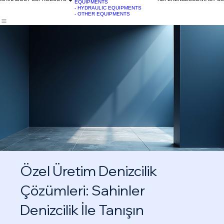
- DOORS
- HATCHES
- STAINLESS STEEL
MAIN
ABOUT US
PRODUCTS
REFERENCES
CONTACT US
EQUIPMENTS
- HYDRAULIC EQUIPMENTS
- OTHER EQUIPMENTS
Özel Üretim Denizcilik
Çözümleri: Sahinler