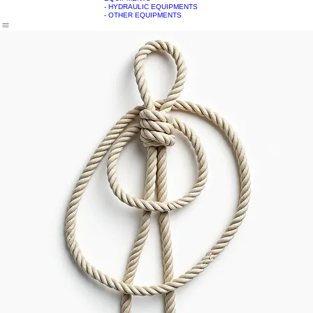
- HATCHES
- STAINLESS STEEL
MAIN
ABOUT US
PRODUCTS
REFERENCES
CONTACT US
EQUIPMENTS
- HYDRAULIC EQUIPMENTS
- OTHER EQUIPMENTS