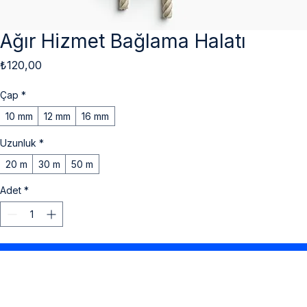
Ağır Hizmet Bağlama Halatı
Fiyat
₺120,00
Çap
*
10 mm
12 mm
16 mm
Uzunluk
*
20 m
30 m
50 m
Adet
*
Sepete Ekle